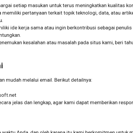
gai setiap masukan untuk terus meningkatkan kualitas kon
memiliki pertanyaan terkait topik teknologi, data, atau artik
u.
iki ide kerja sama atau ingin berkontribusi sebagai penuli
ntungkan.
nemukan kesalahan atau masalah pada situs kami, beri tahu
i
 mudah melalui email. Berikut detailnya:
oft.net
ecara jelas dan lengkap, agar kami dapat memberikan respo
waktu Anda, dan oleh karena itu kami berkomitmen untuk 