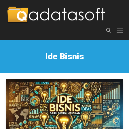
Langsung
ke
isi
M
Ide Bisnis