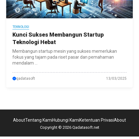
TEKNOLOGI
Kunci Sukses Membangun Startup
Teknologi Hebat
Membangun startup mesin yang sukses memerlukan
fokus yang tajam pada riset pasar dan pemahaman
mendalam ...
qadatasoft
13/03/2025
About
Tentang Kami
Hubungi Kami
Ketentuan Privasi
About
Copyright © 2026 Qadatasoft.net