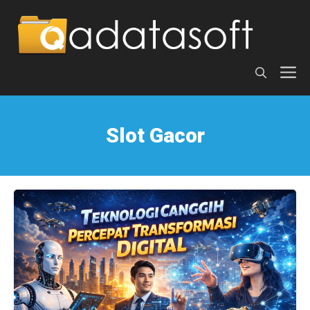
Langsung
ke
isi
M
Slot Gacor