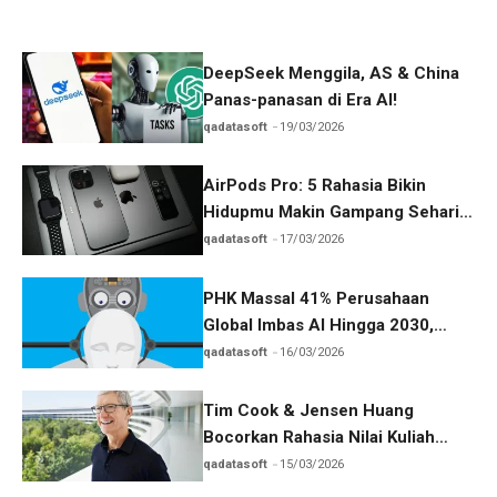
DeepSeek Menggila, AS & China
Panas-panasan di Era AI!
qadatasoft
19/03/2026
AirPods Pro: 5 Rahasia Bikin
Hidupmu Makin Gampang Sehari-
hari
qadatasoft
17/03/2026
PHK Massal 41% Perusahaan
Global Imbas AI Hingga 2030,
Benarkah?
qadatasoft
16/03/2026
Tim Cook & Jensen Huang
Bocorkan Rahasia Nilai Kuliah
Generasi Z
qadatasoft
15/03/2026