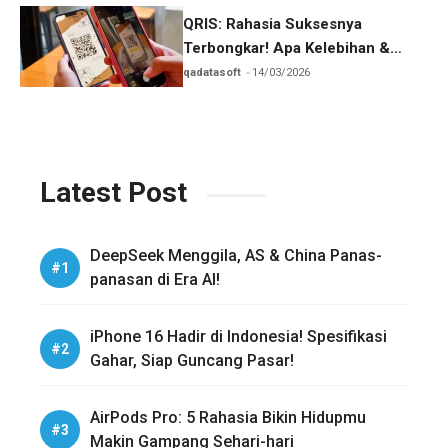
QRIS: Rahasia Suksesnya
Terbongkar! Apa Kelebihan &
Bahayanya?
qadatasoft
14/03/2026
Latest Post
DeepSeek Menggila, AS & China Panas-
panasan di Era AI!
iPhone 16 Hadir di Indonesia! Spesifikasi
Gahar, Siap Guncang Pasar!
AirPods Pro: 5 Rahasia Bikin Hidupmu
Makin Gampang Sehari-hari