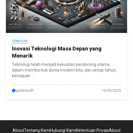
TEKNOLOGI
Inovasi Teknologi Masa Depan yang
Menarik
Teknologi telah menjadi kekuatan pendorong utama
dalam membentuk dunia modern kita, dan setiap tahun,
kemajuan ...
qadatasoft
10/03/2025
About
Tentang Kami
Hubungi Kami
Ketentuan Privasi
About