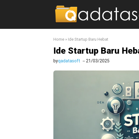
Langsung
ke
isi
Home
»
Ide Startup Baru Hebat
Ide Startup Baru Heb
by
qadatasoft
21/03/2025