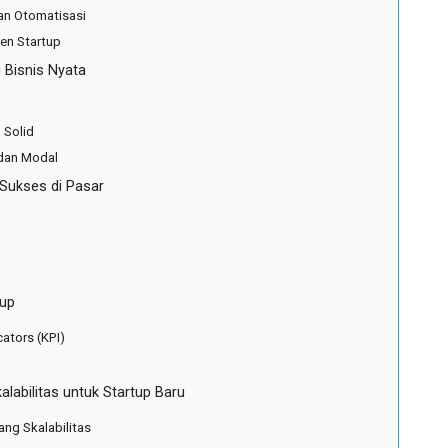
dan Otomatisasi
een Startup
Bisnis Nyata
 Solid
 dan Modal
 Sukses di Pasar
tup
cators (KPI)
labilitas untuk Startup Baru
ang Skalabilitas