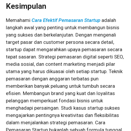
Kesimpulan
Memahami
Cara Efektif Pemasaran Startup
adalah
langkah awal yang penting untuk membangun bisnis
yang sukses dan berkelanjutan. Dengan mengenali
target pasar dan customer persona secara detail,
startup dapat mengarahkan upaya pemasaran secara
tepat sasaran. Strategi pemasaran digital seperti SEO,
media sosial, dan content marketing menjadi pilar
utama yang harus dikuasai oleh setiap startup. Teknik
pemasaran dengan anggaran terbatas pun
memberikan banyak peluang untuk tumbuh secara
efisien. Membangun brand yang kuat dan loyalitas
pelanggan memperkuat fondasi bisnis untuk
menghadapi persaingan. Studi kasus startup sukses
mengajarkan pentingnya kreativitas dan fleksibilitas
dalam menjalankan strategi pemasaran. Cara
Pemasaran Startup bukanlah sebuah formula tunggal,