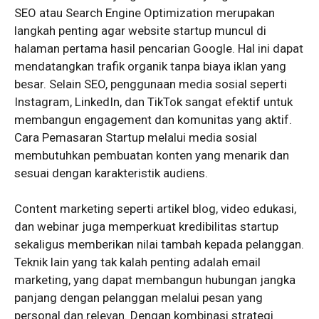
SEO atau Search Engine Optimization merupakan
langkah penting agar website startup muncul di
halaman pertama hasil pencarian Google. Hal ini dapat
mendatangkan trafik organik tanpa biaya iklan yang
besar. Selain SEO, penggunaan media sosial seperti
Instagram, LinkedIn, dan TikTok sangat efektif untuk
membangun engagement dan komunitas yang aktif.
Cara Pemasaran Startup melalui media sosial
membutuhkan pembuatan konten yang menarik dan
sesuai dengan karakteristik audiens.
Content marketing seperti artikel blog, video edukasi,
dan webinar juga memperkuat kredibilitas startup
sekaligus memberikan nilai tambah kepada pelanggan.
Teknik lain yang tak kalah penting adalah email
marketing, yang dapat membangun hubungan jangka
panjang dengan pelanggan melalui pesan yang
personal dan relevan. Dengan kombinasi strategi