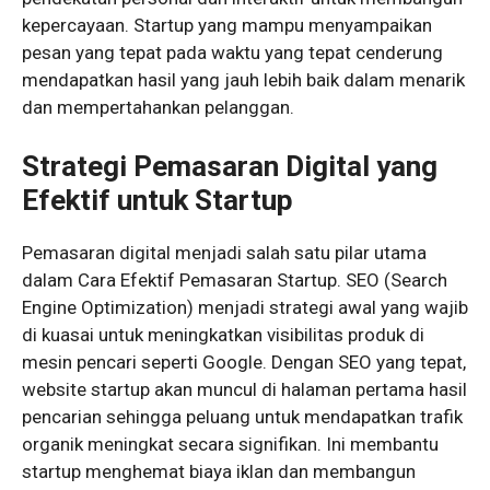
kepercayaan. Startup yang mampu menyampaikan
pesan yang tepat pada waktu yang tepat cenderung
mendapatkan hasil yang jauh lebih baik dalam menarik
dan mempertahankan pelanggan.
Strategi Pemasaran Digital yang
Efektif untuk Startup
Pemasaran digital menjadi salah satu pilar utama
dalam Cara Efektif Pemasaran Startup. SEO (Search
Engine Optimization) menjadi strategi awal yang wajib
di kuasai untuk meningkatkan visibilitas produk di
mesin pencari seperti Google. Dengan SEO yang tepat,
website startup akan muncul di halaman pertama hasil
pencarian sehingga peluang untuk mendapatkan trafik
organik meningkat secara signifikan. Ini membantu
startup menghemat biaya iklan dan membangun