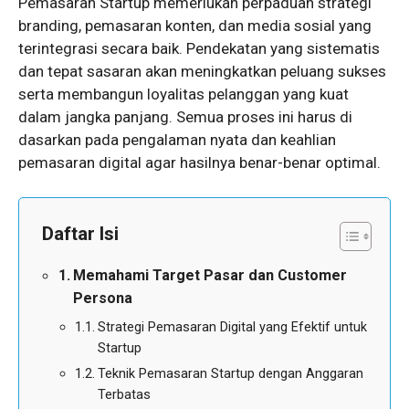
Pemasaran Startup memerlukan perpaduan strategi
branding, pemasaran konten, dan media sosial yang
terintegrasi secara baik. Pendekatan yang sistematis
dan tepat sasaran akan meningkatkan peluang sukses
serta membangun loyalitas pelanggan yang kuat
dalam jangka panjang. Semua proses ini harus di
dasarkan pada pengalaman nyata dan keahlian
pemasaran digital agar hasilnya benar-benar optimal.
Daftar Isi
Memahami Target Pasar dan Customer
Persona
Strategi Pemasaran Digital yang Efektif untuk
Startup
Teknik Pemasaran Startup dengan Anggaran
Terbatas