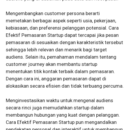
Mengembangkan customer persona berarti
memetakan berbagai aspek seperti usia, pekerjaan,
kebiasaan, dan preferensi pelanggan potensial. Cara
Efektif Pemasaran Startup dapat tercapai jika pesan
pemasaran di sesuaikan dengan karakteristik tersebut
sehingga lebih relevan dan menarik bagi target
audiens. Selain itu, pemahaman mendalam tentang
customer journey akan membantu startup
menentukan titik kontak terbaik dalam pemasaran.
Dengan cara ini, anggaran pemasaran dapat di
alokasikan secara efisien dan tidak terbuang percuma.
Menginvestasikan waktu untuk mengenal audiens
secara rinci juga memudahkan startup dalam
membangun hubungan yang kuat dengan pelanggan.
Cara Efektif Pemasaran Startup pun mengandalkan
pendekatan personal dan interaktif untuk membangun