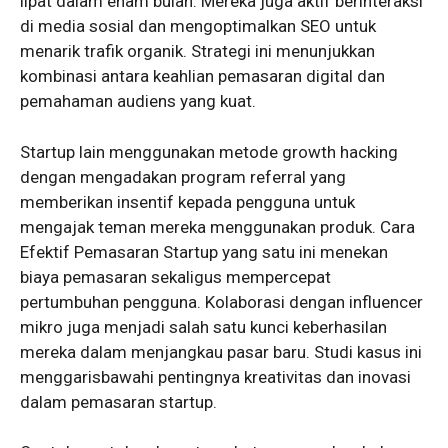
lipat dalam enam bulan. Mereka juga aktif berinteraksi
di media sosial dan mengoptimalkan SEO untuk
menarik trafik organik. Strategi ini menunjukkan
kombinasi antara keahlian pemasaran digital dan
pemahaman audiens yang kuat.
Startup lain menggunakan metode growth hacking
dengan mengadakan program referral yang
memberikan insentif kepada pengguna untuk
mengajak teman mereka menggunakan produk. Cara
Efektif Pemasaran Startup yang satu ini menekan
biaya pemasaran sekaligus mempercepat
pertumbuhan pengguna. Kolaborasi dengan influencer
mikro juga menjadi salah satu kunci keberhasilan
mereka dalam menjangkau pasar baru. Studi kasus ini
menggarisbawahi pentingnya kreativitas dan inovasi
dalam pemasaran startup.