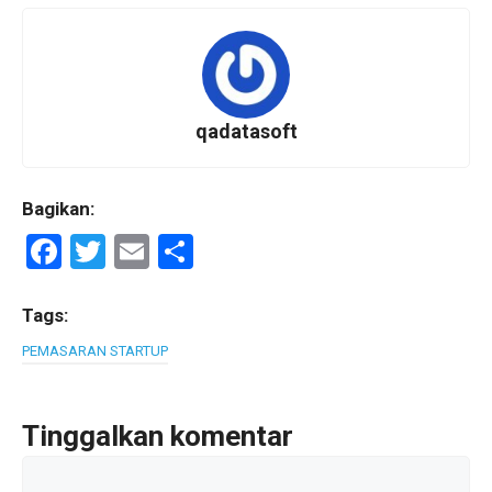
qadatasoft
Bagikan:
F
T
E
S
a
wi
m
h
ce
tt
ail
ar
Tags:
b
er
e
PEMASARAN STARTUP
o
o
Tinggalkan komentar
k
Komentar