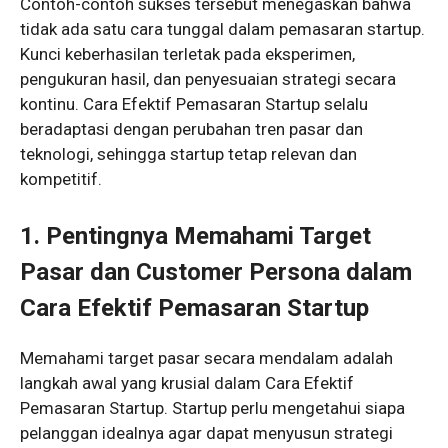
Contoh-contoh sukses tersebut menegaskan bahwa
tidak ada satu cara tunggal dalam pemasaran startup.
Kunci keberhasilan terletak pada eksperimen,
pengukuran hasil, dan penyesuaian strategi secara
kontinu. Cara Efektif Pemasaran Startup selalu
beradaptasi dengan perubahan tren pasar dan
teknologi, sehingga startup tetap relevan dan
kompetitif.
1. Pentingnya Memahami Target
Pasar dan Customer Persona dalam
Cara Efektif Pemasaran Startup
Memahami target pasar secara mendalam adalah
langkah awal yang krusial dalam Cara Efektif
Pemasaran Startup. Startup perlu mengetahui siapa
pelanggan idealnya agar dapat menyusun strategi