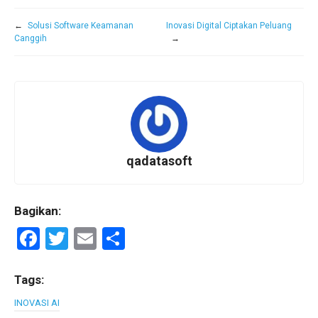
←
Solusi Software Keamanan
Inovasi Digital Ciptakan Peluang
Canggih
→
qadatasoft
Bagikan:
F
T
E
S
a
wi
m
h
ce
tt
ail
ar
Tags:
b
er
e
INOVASI AI