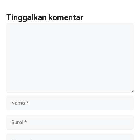
o
o
Tinggalkan komentar
k
Komentar
Nama
Surel
Situs