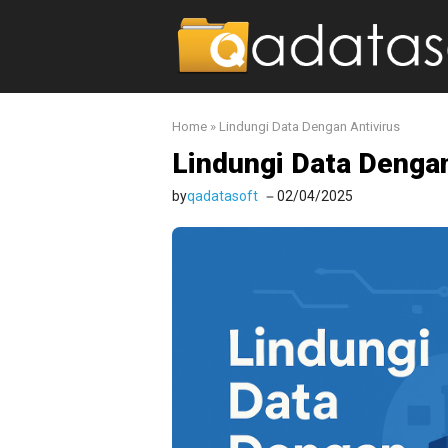
Langsung
ke
isi
Home
»
Lindungi Data Dengan Antivirus
Lindungi Data Dengan
by
qadatasoft
02/04/2025