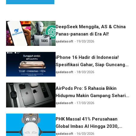
DeepSeek Menggila, AS & China
Panas-panasan di Era AI!
qadatasoft
19/03/2026
iPhone 16 Hadir di Indonesia!
Spesifikasi Gahar, Siap Guncang
Pasar!
qadatasoft
18/03/2026
AirPods Pro: 5 Rahasia Bikin
Hidupmu Makin Gampang Sehari-
hari
qadatasoft
17/03/2026
PHK Massal 41% Perusahaan
Global Imbas AI Hingga 2030,
Benarkah?
qadatasoft
16/03/2026