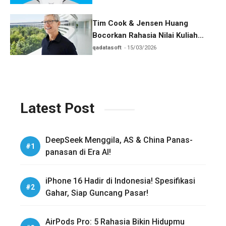
Tim Cook & Jensen Huang
Bocorkan Rahasia Nilai Kuliah
Generasi Z
qadatasoft
15/03/2026
Latest Post
DeepSeek Menggila, AS & China Panas-
panasan di Era AI!
iPhone 16 Hadir di Indonesia! Spesifikasi
Gahar, Siap Guncang Pasar!
AirPods Pro: 5 Rahasia Bikin Hidupmu