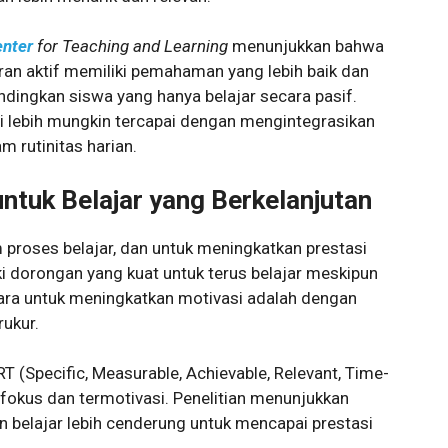
enter
for Teaching and Learning
menunjukkan bahwa
ran aktif memiliki pemahaman yang lebih baik dan
andingkan siswa yang hanya belajar secara pasif.
i lebih mungkin tercapai dengan mengintegrasikan
m rutinitas harian.
tuk Belajar yang Berkelanjutan
 proses belajar, dan untuk meningkatkan prestasi
i dorongan yang kuat untuk terus belajar meskipun
ara untuk meningkatkan motivasi adalah dengan
rukur.
T (Specific, Measurable, Achievable, Relevant, Time-
fokus dan termotivasi. Penelitian menunjukkan
 belajar lebih cenderung untuk mencapai prestasi