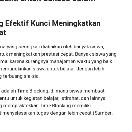
g Efektif Kunci Meningkatkan
at
a yang seringkali diabaikan oleh banyak siswa,
untuk meningkatkan prestasi cepat. Banyak siswa yang
timal karena kurangnya manajemen waktu yang baik.
memungkinkan siswa untuk belajar dengan lebih
 terbuang sia-sia.
if adalah Time Blocking, di mana siswa membuat
u untuk kegiatan belajar, istirahat, dan lainnya.
g mempraktekkan Time Blocking memiliki
at menyelesaikan tugas dengan lebih cepat (Sumber: