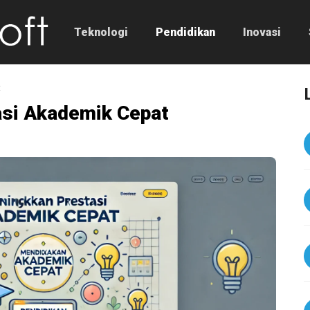
Teknologi
Pendidikan
Inovasi
t
si Akademik Cepat