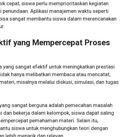
ik cepat, siswa perlu memprioritaskan kegiatan
ri penundaan. Aplikasi manajemen waktu seperti
on bisa sangat membantu siswa dalam merencanakan
ur.
ktif yang Mempercepat Proses
a yang sangat efektif untuk meningkatkan prestasi
 tidak hanya melibatkan membaca atau mencatat,
 materi, misalnya melalui diskusi, simulasi, dan tugas
if yang sangat berguna adalah pemecahan masalah
si dan bekerja dalam kelompok, siswa dapat saling
mempercepat pemahaman materi. Selain itu,
antu siswa untuk menghubungkan teori dengan
n lebih menarik dan relevan.