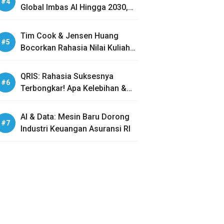
Global Imbas AI Hingga 2030,
Benarkah?
Tim Cook & Jensen Huang
Bocorkan Rahasia Nilai Kuliah
Generasi Z
QRIS: Rahasia Suksesnya
Terbongkar! Apa Kelebihan &
Bahayanya?
AI & Data: Mesin Baru Dorong
Industri Keuangan Asuransi RI