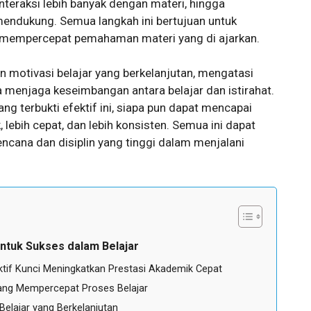
nteraksi lebih banyak dengan materi, hingga
mendukung. Semua langkah ini bertujuan untuk
 mempercepat pemahaman materi yang di ajarkan.
an motivasi belajar yang berkelanjutan, mengatasi
a menjaga keseimbangan antara belajar dan istirahat.
g terbukti efektif ini, siapa pun dapat mencapai
 lebih cepat, dan lebih konsisten. Semua ini dapat
ncana dan disiplin yang tinggi dalam menjalani
ntuk Sukses dalam Belajar
tif Kunci Meningkatkan Prestasi Akademik Cepat
yang Mempercepat Proses Belajar
elajar yang Berkelanjutan