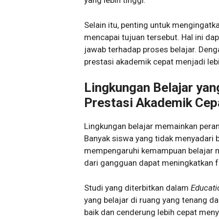
yang lebih tinggi.
Selain itu, penting untuk mengingatka
mencapai tujuan tersebut. Hal ini d
jawab terhadap proses belajar. Den
prestasi akademik cepat menjadi lebi
Lingkungan Belajar yan
Prestasi Akademik Cep
Lingkungan belajar memainkan peran
Banyak siswa yang tidak menyadari 
mempengaruhi kemampuan belajar mer
dari gangguan dapat meningkatkan fo
Studi yang diterbitkan dalam
Educati
yang belajar di ruang yang tenang dan
baik dan cenderung lebih cepat men