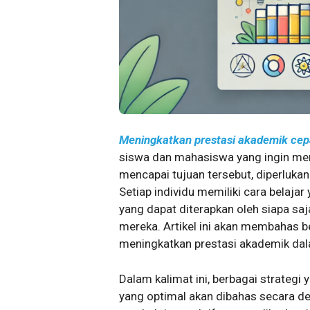
Meningkatkan prestasi akademik cep
siswa dan mahasiswa yang ingin mer
mencapai tujuan tersebut, diperluka
Setiap individu memiliki cara belaja
yang dapat diterapkan oleh siapa sa
mereka. Artikel ini akan membahas be
meningkatkan prestasi akademik dala
Dalam kalimat ini, berbagai strategi
yang optimal akan dibahas secara deta