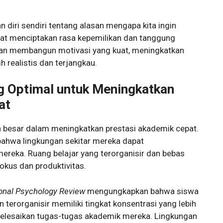
n diri sendiri tentang alasan mengapa kita ingin
apat menciptakan rasa kepemilikan dan tanggung
gan membangun motivasi yang kuat, meningkatkan
h realistis dan terjangkau.
g Optimal untuk Meningkatkan
at
 besar dalam meningkatkan prestasi akademik cepat.
bahwa lingkungan sekitar mereka dapat
eka. Ruang belajar yang terorganisir dan bebas
kus dan produktivitas.
onal Psychology Review
mengungkapkan bahwa siswa
 terorganisir memiliki tingkat konsentrasi yang lebih
yelesaikan tugas-tugas akademik mereka. Lingkungan