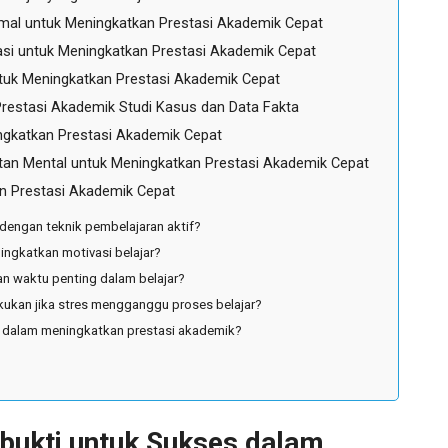
imal untuk Meningkatkan Prestasi Akademik Cepat
asi untuk Meningkatkan Prestasi Akademik Cepat
untuk Meningkatkan Prestasi Akademik Cepat
restasi Akademik Studi Kasus dan Data Fakta
ngkatkan Prestasi Akademik Cepat
tan Mental untuk Meningkatkan Prestasi Akademik Cepat
n Prestasi Akademik Cepat
dengan teknik pembelajaran aktif?
ingkatkan motivasi belajar?
n waktu penting dalam belajar?
akukan jika stres mengganggu proses belajar?
i dalam meningkatkan prestasi akademik?
bukti untuk Sukses dalam