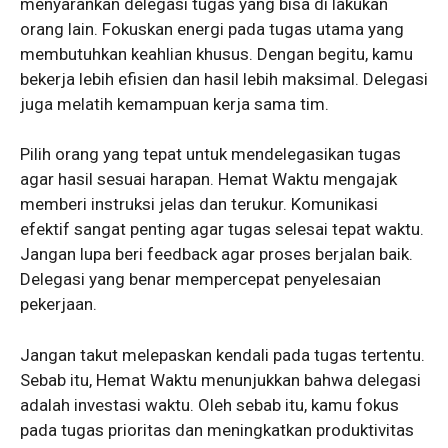
menyarankan delegasi tugas yang bisa di lakukan
orang lain. Fokuskan energi pada tugas utama yang
membutuhkan keahlian khusus. Dengan begitu, kamu
bekerja lebih efisien dan hasil lebih maksimal. Delegasi
juga melatih kemampuan kerja sama tim.
Pilih orang yang tepat untuk mendelegasikan tugas
agar hasil sesuai harapan. Hemat Waktu mengajak
memberi instruksi jelas dan terukur. Komunikasi
efektif sangat penting agar tugas selesai tepat waktu.
Jangan lupa beri feedback agar proses berjalan baik.
Delegasi yang benar mempercepat penyelesaian
pekerjaan.
Jangan takut melepaskan kendali pada tugas tertentu.
Sebab itu, Hemat Waktu menunjukkan bahwa delegasi
adalah investasi waktu. Oleh sebab itu, kamu fokus
pada tugas prioritas dan meningkatkan produktivitas