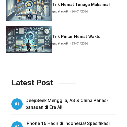
Trik Hemat Tenaga Maksimal
qadatasoft
26/01/2026
Trik Pintar Hemat Waktu
qadatasoft
23/01/2026
Latest Post
DeepSeek Menggila, AS & China Panas-
panasan di Era AI!
iPhone 16 Hadir di Indonesia! Spesifikasi