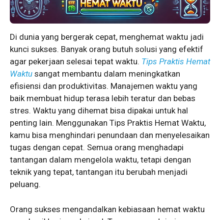
Di dunia yang bergerak cepat, menghemat waktu jadi
kunci sukses. Banyak orang butuh solusi yang efektif
agar pekerjaan selesai tepat waktu.
Tips Praktis Hemat
Waktu
sangat membantu dalam meningkatkan
efisiensi dan produktivitas. Manajemen waktu yang
baik membuat hidup terasa lebih teratur dan bebas
stres. Waktu yang dihemat bisa dipakai untuk hal
penting lain. Menggunakan Tips Praktis Hemat Waktu,
kamu bisa menghindari penundaan dan menyelesaikan
tugas dengan cepat. Semua orang menghadapi
tantangan dalam mengelola waktu, tetapi dengan
teknik yang tepat, tantangan itu berubah menjadi
peluang.
Orang sukses mengandalkan kebiasaan hemat waktu