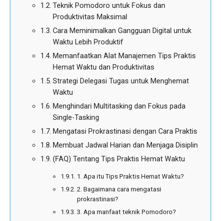
Teknik Pomodoro untuk Fokus dan
Produktivitas Maksimal
Cara Meminimalkan Gangguan Digital untuk
Waktu Lebih Produktif
Memanfaatkan Alat Manajemen Tips Praktis
Hemat Waktu dan Produktivitas
Strategi Delegasi Tugas untuk Menghemat
Waktu
Menghindari Multitasking dan Fokus pada
Single-Tasking
Mengatasi Prokrastinasi dengan Cara Praktis
Membuat Jadwal Harian dan Menjaga Disiplin
(FAQ) Tentang Tips Praktis Hemat Waktu
1. Apa itu Tips Praktis Hemat Waktu?
2. Bagaimana cara mengatasi
prokrastinasi?
3. Apa manfaat teknik Pomodoro?