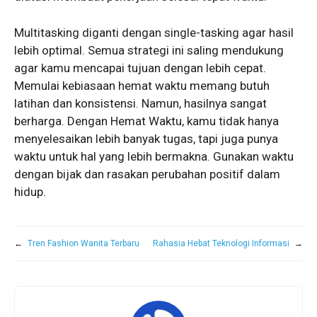
Multitasking diganti dengan single-tasking agar hasil
lebih optimal. Semua strategi ini saling mendukung
agar kamu mencapai tujuan dengan lebih cepat.
Memulai kebiasaan hemat waktu memang butuh
latihan dan konsistensi. Namun, hasilnya sangat
berharga. Dengan Hemat Waktu, kamu tidak hanya
menyelesaikan lebih banyak tugas, tapi juga punya
waktu untuk hal yang lebih bermakna. Gunakan waktu
dengan bijak dan rasakan perubahan positif dalam
hidup.
←
Tren Fashion Wanita Terbaru
Rahasia Hebat Teknologi Informasi
→