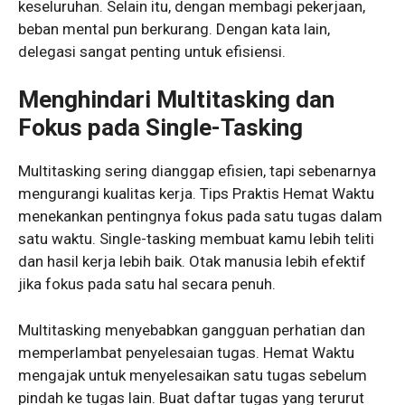
keseluruhan. Selain itu, dengan membagi pekerjaan,
beban mental pun berkurang. Dengan kata lain,
delegasi sangat penting untuk efisiensi.
Menghindari Multitasking dan
Fokus pada Single-Tasking
Multitasking sering dianggap efisien, tapi sebenarnya
mengurangi kualitas kerja. Tips Praktis Hemat Waktu
menekankan pentingnya fokus pada satu tugas dalam
satu waktu. Single-tasking membuat kamu lebih teliti
dan hasil kerja lebih baik. Otak manusia lebih efektif
jika fokus pada satu hal secara penuh.
Multitasking menyebabkan gangguan perhatian dan
memperlambat penyelesaian tugas. Hemat Waktu
mengajak untuk menyelesaikan satu tugas sebelum
pindah ke tugas lain. Buat daftar tugas yang terurut