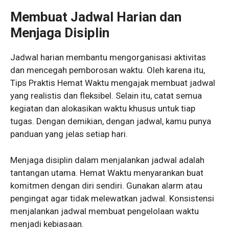
Membuat Jadwal Harian dan
Menjaga Disiplin
Jadwal harian membantu mengorganisasi aktivitas
dan mencegah pemborosan waktu. Oleh karena itu,
Tips Praktis Hemat Waktu mengajak membuat jadwal
yang realistis dan fleksibel. Selain itu, catat semua
kegiatan dan alokasikan waktu khusus untuk tiap
tugas. Dengan demikian, dengan jadwal, kamu punya
panduan yang jelas setiap hari.
Menjaga disiplin dalam menjalankan jadwal adalah
tantangan utama. Hemat Waktu menyarankan buat
komitmen dengan diri sendiri. Gunakan alarm atau
pengingat agar tidak melewatkan jadwal. Konsistensi
menjalankan jadwal membuat pengelolaan waktu
menjadi kebiasaan.