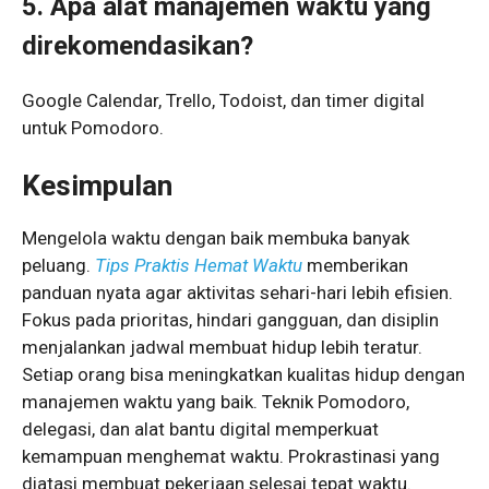
5. Apa alat manajemen waktu yang
direkomendasikan?
Google Calendar, Trello, Todoist, dan timer digital
untuk Pomodoro.
Kesimpulan
Mengelola waktu dengan baik membuka banyak
peluang.
Tips Praktis Hemat Waktu
memberikan
panduan nyata agar aktivitas sehari-hari lebih efisien.
Fokus pada prioritas, hindari gangguan, dan disiplin
menjalankan jadwal membuat hidup lebih teratur.
Setiap orang bisa meningkatkan kualitas hidup dengan
manajemen waktu yang baik. Teknik Pomodoro,
delegasi, dan alat bantu digital memperkuat
kemampuan menghemat waktu. Prokrastinasi yang
diatasi membuat pekerjaan selesai tepat waktu.