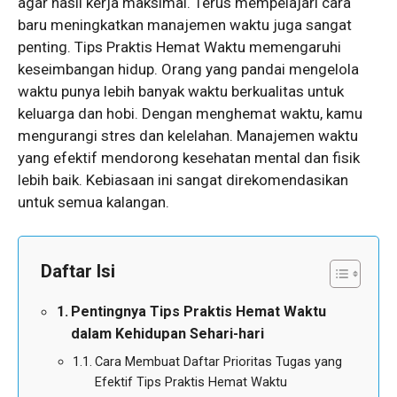
agar hasil kerja maksimal. Terus mempelajari cara
baru meningkatkan manajemen waktu juga sangat
penting. Tips Praktis Hemat Waktu memengaruhi
keseimbangan hidup. Orang yang pandai mengelola
waktu punya lebih banyak waktu berkualitas untuk
keluarga dan hobi. Dengan menghemat waktu, kamu
mengurangi stres dan kelelahan. Manajemen waktu
yang efektif mendorong kesehatan mental dan fisik
lebih baik. Kebiasaan ini sangat direkomendasikan
untuk semua kalangan.
Daftar Isi
Pentingnya Tips Praktis Hemat Waktu
dalam Kehidupan Sehari-hari
Cara Membuat Daftar Prioritas Tugas yang
Efektif Tips Praktis Hemat Waktu