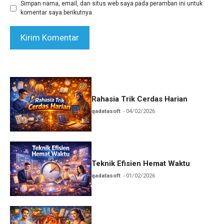
Simpan nama, email, dan situs web saya pada peramban ini untuk
komentar saya berikutnya.
Rahasia Trik Cerdas Harian
qadatasoft
04/02/2026
Teknik Efisien Hemat Waktu
qadatasoft
01/02/2026