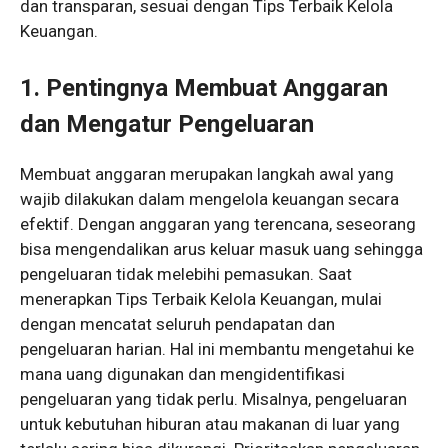
dan transparan, sesuai dengan Tips Terbaik Kelola
Keuangan.
1. Pentingnya Membuat Anggaran
dan Mengatur Pengeluaran
Membuat anggaran merupakan langkah awal yang
wajib dilakukan dalam mengelola keuangan secara
efektif. Dengan anggaran yang terencana, seseorang
bisa mengendalikan arus keluar masuk uang sehingga
pengeluaran tidak melebihi pemasukan. Saat
menerapkan Tips Terbaik Kelola Keuangan, mulai
dengan mencatat seluruh pendapatan dan
pengeluaran harian. Hal ini membantu mengetahui ke
mana uang digunakan dan mengidentifikasi
pengeluaran yang tidak perlu. Misalnya, pengeluaran
untuk kebutuhan hiburan atau makanan di luar yang