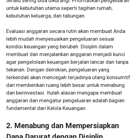
terlalu sering bisa dikurangi. Prioritaskan pengeluaran
untuk kebutuhan utama seperti tagihan rumah,
kebutuhan keluarga, dan tabungan.
Evaluasi anggaran secara rutin akan membuat Anda
lebih mudah menyesuaikan pengeluaran sesuai
kondisi keuangan yang berubah. Disiplin dalam
membuat dan menjalankan anggaran menjadi kunci
agar pengelolaan keuangan berjalan lancar dan tanpa
tekanan. Dengan demikian, pengeluaran yang
terkendali akan mencegah terjadinya utang konsumtif
dan memberikan ruang lebih besar untuk menabung
dan berinvestasi. Itulah alasan mengapa membuat
anggaran dan mengatur pengeluaran adalah bagian
fundamental dari Kelola Keuangan.
2. Menabung dan Mempersiapkan
Dana Darurat dengan Disiplin