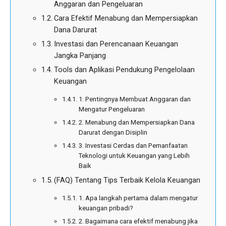
Anggaran dan Pengeluaran
Cara Efektif Menabung dan Mempersiapkan
Dana Darurat
Investasi dan Perencanaan Keuangan
Jangka Panjang
Tools dan Aplikasi Pendukung Pengelolaan
Keuangan
1. Pentingnya Membuat Anggaran dan
Mengatur Pengeluaran
2. Menabung dan Mempersiapkan Dana
Darurat dengan Disiplin
3. Investasi Cerdas dan Pemanfaatan
Teknologi untuk Keuangan yang Lebih
Baik
(FAQ) Tentang Tips Terbaik Kelola Keuangan
1. Apa langkah pertama dalam mengatur
keuangan pribadi?
2. Bagaimana cara efektif menabung jika