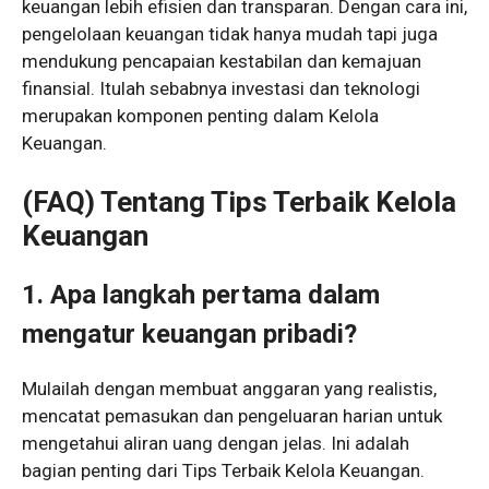
keuangan lebih efisien dan transparan. Dengan cara ini,
pengelolaan keuangan tidak hanya mudah tapi juga
mendukung pencapaian kestabilan dan kemajuan
finansial. Itulah sebabnya investasi dan teknologi
merupakan komponen penting dalam Kelola
Keuangan.
(FAQ) Tentang Tips Terbaik Kelola
Keuangan
1. Apa langkah pertama dalam
mengatur keuangan pribadi?
Mulailah dengan membuat anggaran yang realistis,
mencatat pemasukan dan pengeluaran harian untuk
mengetahui aliran uang dengan jelas. Ini adalah
bagian penting dari Tips Terbaik Kelola Keuangan.