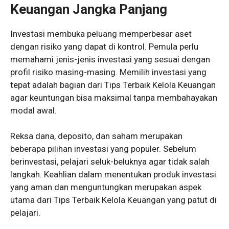
Keuangan Jangka Panjang
Investasi membuka peluang memperbesar aset
dengan risiko yang dapat di kontrol. Pemula perlu
memahami jenis-jenis investasi yang sesuai dengan
profil risiko masing-masing. Memilih investasi yang
tepat adalah bagian dari Tips Terbaik Kelola Keuangan
agar keuntungan bisa maksimal tanpa membahayakan
modal awal.
Reksa dana, deposito, dan saham merupakan
beberapa pilihan investasi yang populer. Sebelum
berinvestasi, pelajari seluk-beluknya agar tidak salah
langkah. Keahlian dalam menentukan produk investasi
yang aman dan menguntungkan merupakan aspek
utama dari Tips Terbaik Kelola Keuangan yang patut di
pelajari.