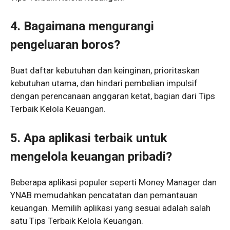
4. Bagaimana mengurangi
pengeluaran boros?
Buat daftar kebutuhan dan keinginan, prioritaskan
kebutuhan utama, dan hindari pembelian impulsif
dengan perencanaan anggaran ketat, bagian dari Tips
Terbaik Kelola Keuangan.
5. Apa aplikasi terbaik untuk
mengelola keuangan pribadi?
Beberapa aplikasi populer seperti Money Manager dan
YNAB memudahkan pencatatan dan pemantauan
keuangan. Memilih aplikasi yang sesuai adalah salah
satu Tips Terbaik Kelola Keuangan.