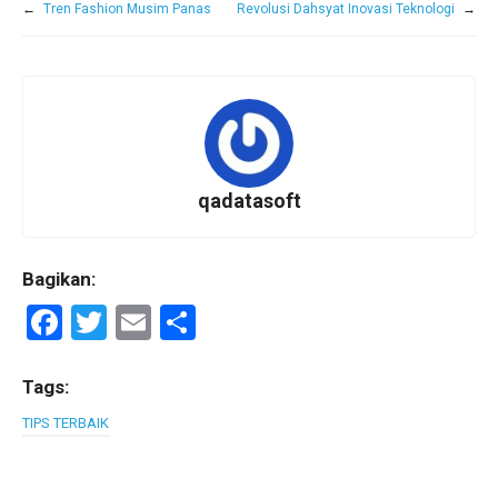
←
Tren Fashion Musim Panas
Revolusi Dahsyat Inovasi Teknologi
→
qadatasoft
Bagikan:
F
T
E
S
a
wi
m
h
ce
tt
ail
ar
Tags:
b
er
e
TIPS TERBAIK
o