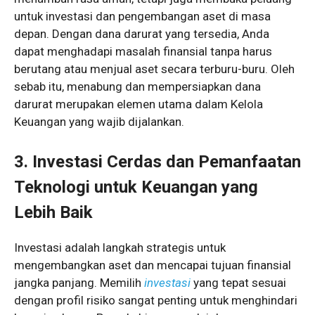
untuk investasi dan pengembangan aset di masa
depan. Dengan dana darurat yang tersedia, Anda
dapat menghadapi masalah finansial tanpa harus
berutang atau menjual aset secara terburu-buru. Oleh
sebab itu, menabung dan mempersiapkan dana
darurat merupakan elemen utama dalam Kelola
Keuangan yang wajib dijalankan.
3. Investasi Cerdas dan Pemanfaatan
Teknologi untuk Keuangan yang
Lebih Baik
Investasi adalah langkah strategis untuk
mengembangkan aset dan mencapai tujuan finansial
jangka panjang. Memilih
investasi
yang tepat sesuai
dengan profil risiko sangat penting untuk menghindari