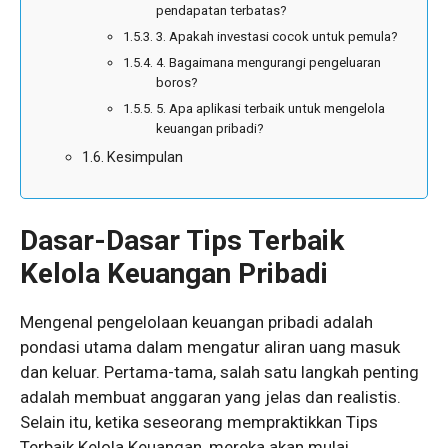
pendapatan terbatas?
3. Apakah investasi cocok untuk pemula?
4. Bagaimana mengurangi pengeluaran
boros?
5. Apa aplikasi terbaik untuk mengelola
keuangan pribadi?
Kesimpulan
Dasar-Dasar Tips Terbaik
Kelola Keuangan Pribadi
Mengenal pengelolaan keuangan pribadi adalah
pondasi utama dalam mengatur aliran uang masuk
dan keluar. Pertama-tama, salah satu langkah penting
adalah membuat anggaran yang jelas dan realistis.
Selain itu, ketika seseorang mempraktikkan Tips
Terbaik Kelola Keuangan, mereka akan mulai