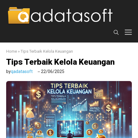
Langsung
ke
isi
M
Home
»
Tips Terbaik Kelola Keuangan
Tips Terbaik Kelola Keuangan
by
qadatasoft
22/06/2025