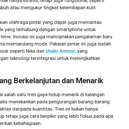
k hanya estetis, tetapi juga fungsional, seperti
buh atau mengukur tingkat kelembapan kulit.
akaian olahraga pintar yang dapat juga memantau
able yang terhubung dengan smartphone untuk
time. Inovasi ini juga menciptakan pengalaman baru
ta memandang mode. Pakaian pintar ini juga sudah
esar seperti Nike dan
Under Armour
, yang
gan teknologi terintegrasi untuk meningkatkan
ang Berkelanjutan dan Menarik
 salah satu tren gaya hidup menarik di kalangan
malis menekankan pada pengurangan barang-barang
litas daripada kuantitas. Tren ini bukan hanya
 tetapi juga cara berpikir yang lebih fokus pada apa
rikan kebahagiaan.