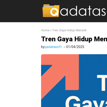
Langsung
ke
isi
Home
»
Tren Gaya Hidup Menarik
Tren Gaya Hidup Men
by
qadatasoft
01/04/2025