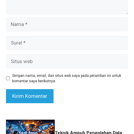
Nama
Surel
Situs
web
Simpan nama, email, dan situs web saya pada peramban ini untuk
komentar saya berikutnya.
Teknik Ampuh Pengolahan Data