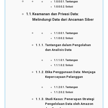
Tantangan
Solusi
Keamanan dan Privasi Data:
Melindungi Data dari Ancaman Siber
Tantangan
Solusi
Tantangan dalam Pengolahan
dan Analisis Data
Tantangan
Solusi
Etika Penggunaan Data: Menjaga
Kepercayaan Pelanggan
Tantangan
Solusi
Studi Kasus: Penerapan Strategi
Pengelolaan Data oleh Amazon