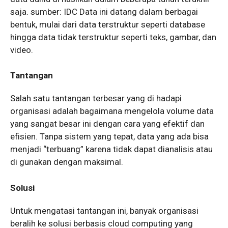
saja. sumber: IDC Data ini datang dalam berbagai
bentuk, mulai dari data terstruktur seperti database
hingga data tidak terstruktur seperti teks, gambar, dan
video.
Tantangan
Salah satu tantangan terbesar yang di hadapi
organisasi adalah bagaimana mengelola volume data
yang sangat besar ini dengan cara yang efektif dan
efisien. Tanpa sistem yang tepat, data yang ada bisa
menjadi “terbuang” karena tidak dapat dianalisis atau
di gunakan dengan maksimal.
Solusi
Untuk mengatasi tantangan ini, banyak organisasi
beralih ke solusi berbasis cloud computing yang