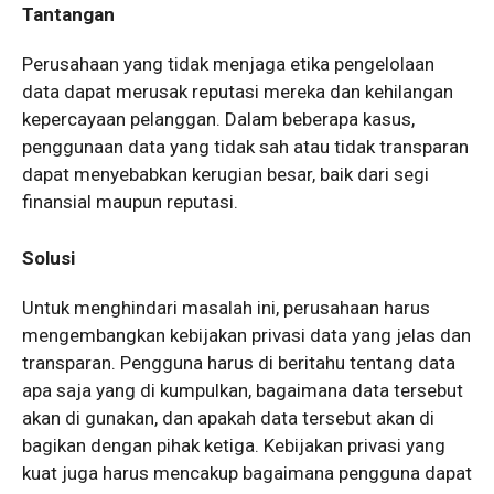
Tantangan
Perusahaan yang tidak menjaga etika pengelolaan
data dapat merusak reputasi mereka dan kehilangan
kepercayaan pelanggan. Dalam beberapa kasus,
penggunaan data yang tidak sah atau tidak transparan
dapat menyebabkan kerugian besar, baik dari segi
finansial maupun reputasi.
Solusi
Untuk menghindari masalah ini, perusahaan harus
mengembangkan kebijakan privasi data yang jelas dan
transparan. Pengguna harus di beritahu tentang data
apa saja yang di kumpulkan, bagaimana data tersebut
akan di gunakan, dan apakah data tersebut akan di
bagikan dengan pihak ketiga. Kebijakan privasi yang
kuat juga harus mencakup bagaimana pengguna dapat