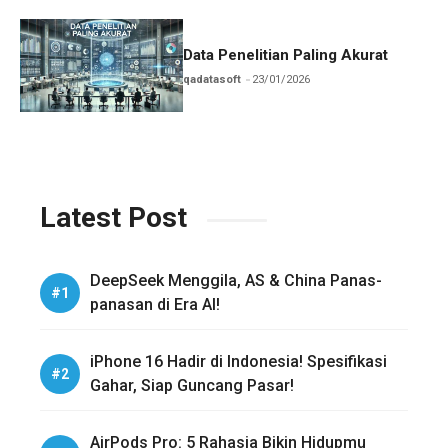
Data Penelitian Paling Akurat
qadatasoft
23/01/2026
Latest Post
DeepSeek Menggila, AS & China Panas-
panasan di Era AI!
iPhone 16 Hadir di Indonesia! Spesifikasi
Gahar, Siap Guncang Pasar!
AirPods Pro: 5 Rahasia Bikin Hidupmu