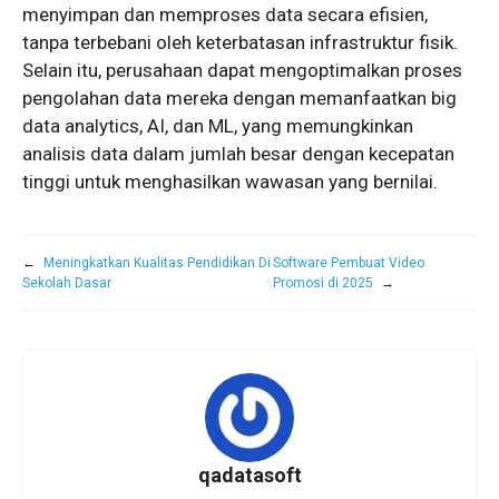
menyimpan dan memproses data secara efisien,
tanpa terbebani oleh keterbatasan infrastruktur fisik.
Selain itu, perusahaan dapat mengoptimalkan proses
pengolahan data mereka dengan memanfaatkan big
data analytics, AI, dan ML, yang memungkinkan
analisis data dalam jumlah besar dengan kecepatan
tinggi untuk menghasilkan wawasan yang bernilai.
←
Meningkatkan Kualitas Pendidikan Di
Software Pembuat Video
Sekolah Dasar
Promosi di 2025
→
qadatasoft