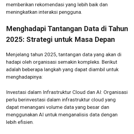
memberikan rekomendasi yang lebih baik dan
meningkatkan interaksi pengguna.
Menghadapi Tantangan Data di Tahun
2025: Strategi untuk Masa Depan
Menjelang tahun 2025, tantangan data yang akan di
hadapi oleh organisasi semakin kompleks. Berikut
adalah beberapa langkah yang dapat diambil untuk
menghadapinya:
Investasi dalam Infrastruktur Cloud dan AI: Organisasi
perlu berinvestasi dalam infrastruktur cloud yang
dapat menangani volume data yang besar dan
menggunakan AI untuk menganalisis data dengan
lebih efisien.