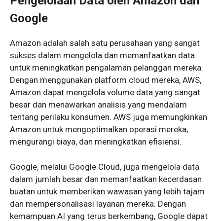
Pengelolaan Data oleh Amazon dan
Google
Amazon adalah salah satu perusahaan yang sangat
sukses dalam mengelola dan memanfaatkan data
untuk meningkatkan pengalaman pelanggan mereka.
Dengan menggunakan platform cloud mereka, AWS,
Amazon dapat mengelola volume data yang sangat
besar dan menawarkan analisis yang mendalam
tentang perilaku konsumen. AWS juga memungkinkan
Amazon untuk mengoptimalkan operasi mereka,
mengurangi biaya, dan meningkatkan efisiensi.
Google, melalui Google Cloud, juga mengelola data
dalam jumlah besar dan memanfaatkan kecerdasan
buatan untuk memberikan wawasan yang lebih tajam
dan mempersonalisasi layanan mereka. Dengan
kemampuan AI yang terus berkembang, Google dapat