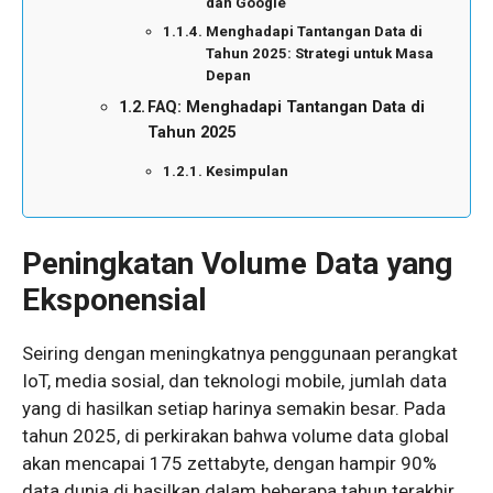
dan Google
Menghadapi Tantangan Data di
Tahun 2025: Strategi untuk Masa
Depan
FAQ: Menghadapi Tantangan Data di
Tahun 2025
Kesimpulan
Peningkatan Volume Data yang
Eksponensial
Seiring dengan meningkatnya penggunaan perangkat
IoT, media sosial, dan teknologi mobile, jumlah data
yang di hasilkan setiap harinya semakin besar. Pada
tahun 2025, di perkirakan bahwa volume data global
akan mencapai 175 zettabyte, dengan hampir 90%
data dunia di hasilkan dalam beberapa tahun terakhir