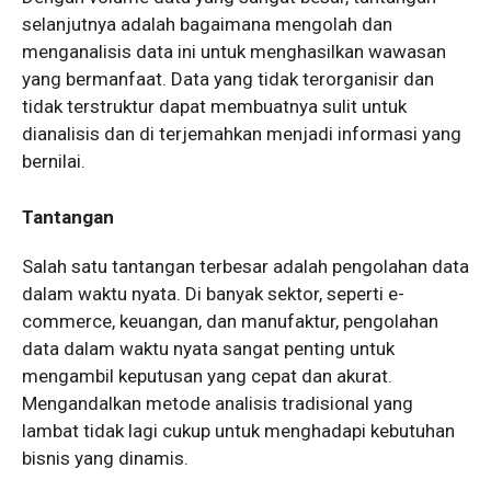
selanjutnya adalah bagaimana mengolah dan
menganalisis data ini untuk menghasilkan wawasan
yang bermanfaat. Data yang tidak terorganisir dan
tidak terstruktur dapat membuatnya sulit untuk
dianalisis dan di terjemahkan menjadi informasi yang
bernilai.
Tantangan
Salah satu tantangan terbesar adalah pengolahan data
dalam waktu nyata. Di banyak sektor, seperti e-
commerce, keuangan, dan manufaktur, pengolahan
data dalam waktu nyata sangat penting untuk
mengambil keputusan yang cepat dan akurat.
Mengandalkan metode analisis tradisional yang
lambat tidak lagi cukup untuk menghadapi kebutuhan
bisnis yang dinamis.