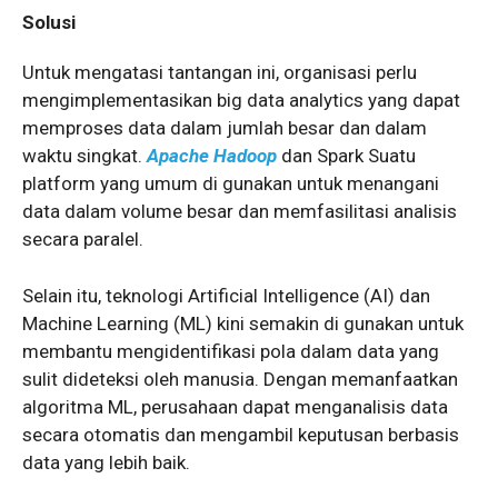
Solusi
Untuk mengatasi tantangan ini, organisasi perlu
mengimplementasikan big data analytics yang dapat
memproses data dalam jumlah besar dan dalam
waktu singkat.
Apache Hadoop
dan Spark Suatu
platform yang umum di gunakan untuk menangani
data dalam volume besar dan memfasilitasi analisis
secara paralel.
Selain itu, teknologi Artificial Intelligence (AI) dan
Machine Learning (ML) kini semakin di gunakan untuk
membantu mengidentifikasi pola dalam data yang
sulit dideteksi oleh manusia. Dengan memanfaatkan
algoritma ML, perusahaan dapat menganalisis data
secara otomatis dan mengambil keputusan berbasis
data yang lebih baik.