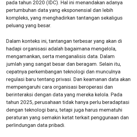
pada tahun 2020 (IDC). Hal ini menandakan adanya
pertumbuhan data yang eksponensial dan lebih
kompleks, yang menghadirkan tantangan sekaligus
peluang yang besar.
Dalam konteks ini, tantangan terbesar yang akan di
hadapi organisasi adalah bagaimana mengelola,
mengamankan, serta menganalisis data. Dalam
jumlah yang sangat besar dan beragam. Selain itu,
cepatnya perkembangan teknologi dan munculnya
regulasi baru tentang privasi. Dan keamanan data akan
mempengaruhi cara organisasi beroperasi dan
berinteraksi dengan data yang mereka kelola. Pada
tahun 2025, perusahaan tidak hanya perlu beradaptasi
dengan teknologi baru, tetapi juga harus mematuhi
peraturan yang semakin ketat terkait penggunaan dan
perlindungan data pribadi.