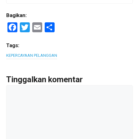
Bagikan:
F
T
E
S
a
wi
m
h
ce
tt
ail
ar
Tags:
b
er
e
KEPERCAYAAN PELANGGAN
o
o
Tinggalkan komentar
k
Komentar