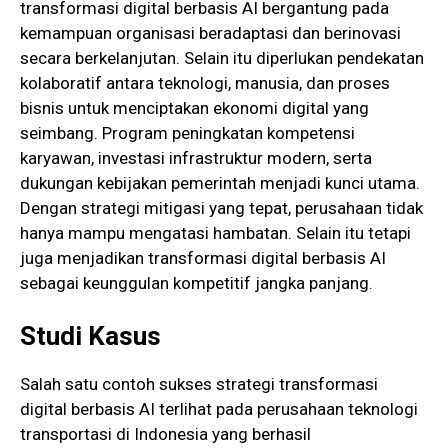
transformasi digital berbasis AI bergantung pada
kemampuan organisasi beradaptasi dan berinovasi
secara berkelanjutan. Selain itu diperlukan pendekatan
kolaboratif antara teknologi, manusia, dan proses
bisnis untuk menciptakan ekonomi digital yang
seimbang. Program peningkatan kompetensi
karyawan, investasi infrastruktur modern, serta
dukungan kebijakan pemerintah menjadi kunci utama.
Dengan strategi mitigasi yang tepat, perusahaan tidak
hanya mampu mengatasi hambatan. Selain itu tetapi
juga menjadikan transformasi digital berbasis AI
sebagai keunggulan kompetitif jangka panjang.
Studi Kasus
Salah satu contoh sukses strategi transformasi
digital berbasis AI terlihat pada perusahaan teknologi
transportasi di Indonesia yang berhasil