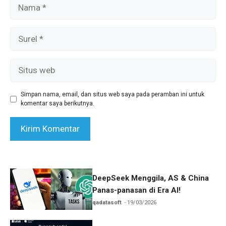
Nama
Surel
Situs
web
Simpan nama, email, dan situs web saya pada peramban ini untuk
komentar saya berikutnya.
DeepSeek Menggila, AS & China
Panas-panasan di Era AI!
qadatasoft
19/03/2026