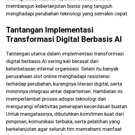
membangun keberlanjutan bisnis yang tangguh
menghadapi perubahan teknologi yang semakin cepat.
Tantangan Implementasi
Transformasi Digital Berbasis AI
Tantangan utama dalam implementasi transformasi
digital berbasis AI sering kali berasal dari
keterbatasan internal organisasi. Selain itu banyak
perusahaan
slot online
menghadapi resistensi
terhadap perubahan, kurangnya literasi digital, serta
minimnya integrasi antar departemen. Hambatan ini
memperlambat proses adopsi teknologi dan
mengurangi efektivitas penerapan kecerdasan buatan.
Untuk mengatasinya, dibutuhkan komitmen kuat dari
pimpinan, komunikasi terbuka, serta pelatihan yang
berkelanjutan agar seluruh tim memahami manfaat