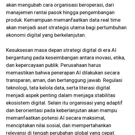
akan mengubah cara organisasi beroperasi, dari
manajemen rantai pasok hingga pengembangan
produk. Kemampuan memanfaatkan data real time
akan menjadi aset strategis utama bagi pertumbuhan
ekonomi digital yang berkelanjutan.
Kesuksesan masa depan strategi digital di era AI
bergantung pada keseimbangan antara inovasi, etika,
dan kepercayaan publik. Perusahaan harus
memastikan bahwa penerapan AI dilakukan secara
transparan, aman, dan bertanggung jawab. Regulasi
teknologi, tata kelola data, serta literasi digital
menjadi aspek penting dalam menjaga stabilitas
ekosistem digital. Selain itu organisasi yang adaptif
dan berorientasi pada keberlanjutan akan mampu
memanfaatkan potensi AI secara maksimal,
menciptakan nilai sosial, dan mempertahankan
relevansi di tengah perubahan global yang cepat.