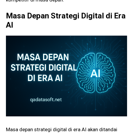
Masa Depan Strategi Digital di Era
AI
Masa depan strategi digital di era AI akan ditandai