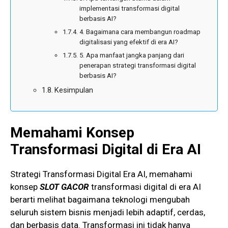
implementasi transformasi digital
berbasis AI?
4. Bagaimana cara membangun roadmap
digitalisasi yang efektif di era AI?
5. Apa manfaat jangka panjang dari
penerapan strategi transformasi digital
berbasis AI?
Kesimpulan
Memahami Konsep
Transformasi Digital di Era AI
Strategi Transformasi Digital Era AI, memahami
konsep
SLOT GACOR
transformasi digital di era AI
berarti melihat bagaimana teknologi mengubah
seluruh sistem bisnis menjadi lebih adaptif, cerdas,
dan berbasis data. Transformasi ini tidak hanya