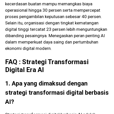
kecerdasan buatan mampu memangkas biaya
operasional hingga 30 persen serta mempercepat
proses pengambilan keputusan sebesar 40 persen.
Selain itu, organisasi dengan tingkat kematangan
digital tinggi tercatat 23 persen lebih menguntungkan
dibanding pesaingnya. Menegaskan peran penting AI
dalam memperkuat daya saing dan pertumbuhan
ekonomi digital modern.
FAQ : Strategi Transformasi
Digital Era AI
1. Apa yang dimaksud dengan
strategi transformasi digital berbasis
AI?