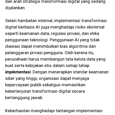
dan arah strategis transformasi digital yang sedang
dijalankan.
Selain hambatan internal, implementasi transformasi
digital berbasis AI juga menghadapi risiko eksternal
seperti keamanan data, regulasi privasi, dan etika
penggunaan teknologi. Penggunaan AI yang tidak
diawasi dapat menimbulkan bias algoritma dan
pelanggaran privasi pengguna. Oleh karena itu,
perusahaan harus membangun tata kelola data yang
kuat serta kebijakan etis dalam setiap tahap
implementasi
. Dengan menerapkan standar keamanan
siber yang tinggi, organisasi dapat menjaga
kepercayaan publik sekaligus memastikan
keberlanjutan transformasi digital secara
bertanggung jawab.
Keberhasilan menghadapi tantangan implementasi