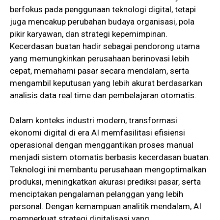
berfokus pada penggunaan teknologi digital, tetapi
juga mencakup perubahan budaya organisasi, pola
pikir karyawan, dan strategi kepemimpinan.
Kecerdasan buatan hadir sebagai pendorong utama
yang memungkinkan perusahaan berinovasi lebih
cepat, memahami pasar secara mendalam, serta
mengambil keputusan yang lebih akurat berdasarkan
analisis data real time dan pembelajaran otomatis.
Dalam konteks industri modern, transformasi
ekonomi digital di era AI memfasilitasi efisiensi
operasional dengan menggantikan proses manual
menjadi sistem otomatis berbasis kecerdasan buatan.
Teknologi ini membantu perusahaan mengoptimalkan
produksi, meningkatkan akurasi prediksi pasar, serta
menciptakan pengalaman pelanggan yang lebih
personal. Dengan kemampuan analitik mendalam, AI
memperkuat strategi digitalisasi yang