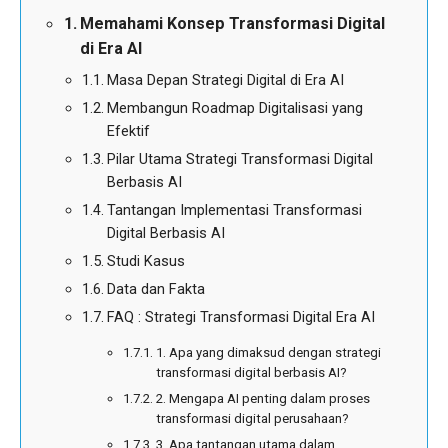
Memahami Konsep Transformasi Digital
di Era AI
Masa Depan Strategi Digital di Era AI
Membangun Roadmap Digitalisasi yang
Efektif
Pilar Utama Strategi Transformasi Digital
Berbasis AI
Tantangan Implementasi Transformasi
Digital Berbasis AI
Studi Kasus
Data dan Fakta
FAQ : Strategi Transformasi Digital Era AI
1. Apa yang dimaksud dengan strategi
transformasi digital berbasis AI?
2. Mengapa AI penting dalam proses
transformasi digital perusahaan?
3. Apa tantangan utama dalam